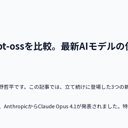
.1・gpt-ossを比較。最新AIモデ
発者の矢野哲平です。この記事では、立て続けに登場した3つ
ss、AnthropicからClaude Opus 4.1が発表され