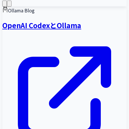
Ollama Blog
OpenAI CodexとOllama